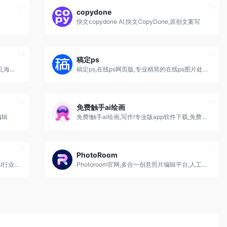
copydone
快文copydone AI,快文CopyDone,原创文案写
稿定ps
美图设计室,AI平面设计,电商,图片编辑,抠图,海报ppt,
稿定ps,在线ps网页版,专业精简的在线ps图片处理软件
免费触手ai绘画
编辑
免费!触手ai绘画,写作!专业版app软件下载,免费训练AI
PhotoRoom
阿里出品免费ai绘画神器,0门槛免费生成,AI行业大咖联合推
Photoroom官网,多合一创意照片编辑平台,人工智能一键