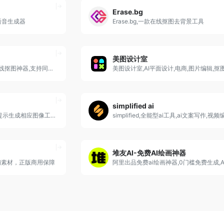
Erase.bg
转语音生成器
Erase.bg,一款在线抠图去背景工具
美图设计室
顽兔抠图,淘宝出品的免费在线抠图神器,支持同时扣20张
simplified ai
craiyon ai,ai绘图软件,文本提示生成相应图像工具
simplified,全能型ai工具,ai文案写作,视频
堆友AI-免费AI绘画神器
销素材，正版商用保障