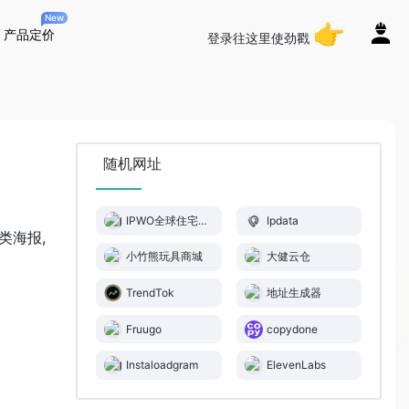
New
👉
产品定价
登录往这里使劲戳
随机网址
IPWO全球住宅代理
Ipdata
类海报,
小竹熊玩具商城
大健云仓
TrendTok
地址生成器
Fruugo
copydone
Instaloadgram
ElevenLabs